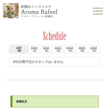
12/9
12/10
12/11
12/12
12/13
12/14
12/15
(金)
(土)
(日)
(月)
(火)
(水)
(木)
本日出勤予定のスタッフはいません
新横浜店