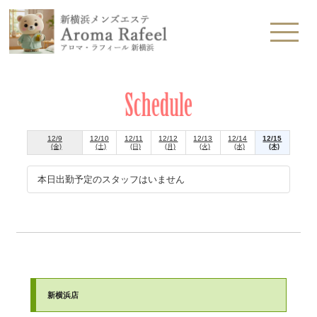
12/9
12/10
12/11
12/12
12/13
12/14
12/15
(金)
(土)
(日)
(月)
(火)
(水)
(木)
本日出勤予定のスタッフはいません
新横浜店