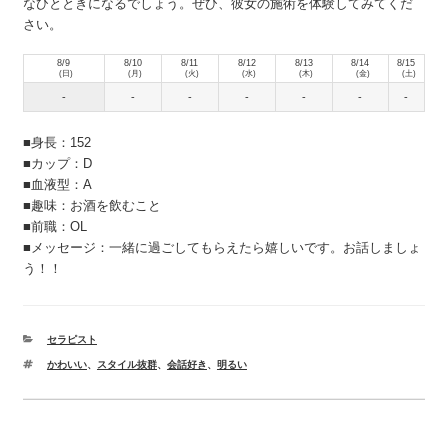
なひとときになるでしょう。ぜひ、彼女の施術を体験してみてくだ
さい。
8/9
8/10
8/11
8/12
8/13
8/14
8/15
(日)
(月)
(火)
(水)
(木)
(金)
(土)
-
-
-
-
-
-
-
■身長：152
■カップ：D
■血液型：A
■趣味：お酒を飲むこと
■前職：OL
■メッセージ：一緒に過ごしてもらえたら嬉しいです。お話しましょ
う！！
カ
セラピスト
テ
タ
かわいい
、
スタイル抜群
、
会話好き
、
明るい
ゴ
グ
リ
ー