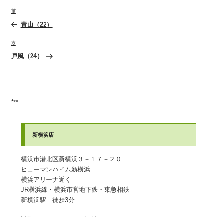
投
前
前
稿
の
青山（22）
ナ
投
ビ
稿
次
次
ゲ
の
戸風（24）
ー
投
稿
シ
ョ
ン
***
新横浜店
横浜市港北区新横浜３－１７－２０
ヒューマンハイム新横浜
​横浜アリーナ近く
JR横浜線・横浜市営地下鉄・東急相鉄
​新横浜駅 徒歩3分​