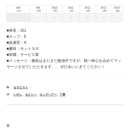
8/8
8/9
8/10
8/11
8/12
8/13
8/14
(土)
(日)
(月)
(火)
(水)
(木)
(金)
-
-
-
-
-
-
-
■身長：161
■カップ：E
■血液型：A
■趣味：ホットヨガ
■前職：サービス業
■メッセージ：施術はまだまだ勉強中ですが、精一杯心を込めてマッ
サージさせていただきます。。 ぜひ会いにきてください！
カ
セラピスト
テ
タ
いやし
、
セクシー
、
ロングヘアー
、
丁寧
ゴ
グ
リ
ー
投
前
前