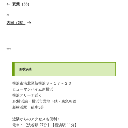
稿
の
双葉（33）
ナ
投
ビ
稿
次
次
ゲ
の
内田（28）
ー
投
稿
シ
ョ
ン
***
新横浜店
横浜市港北区新横浜３－１７－２０
ヒューマンハイム新横浜
​横浜アリーナ近く
JR横浜線・横浜市営地下鉄・東急相鉄
​新横浜駅 徒歩3分​
近隣からのアクセスも便利！
電車：【渋谷駅 27分】【横浜駅 11分】