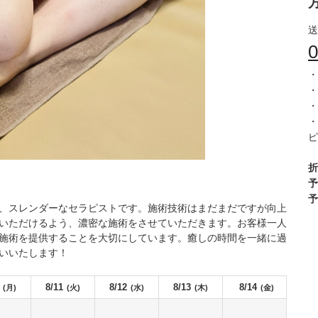
送
0
・
・
・
・
ピ
折
予
予
、スレンダーなセラピストです。施術技術はまだまだですが向上
いただけるよう、濃密な施術をさせていただきます。お客様一人
施術を提供することを大切にしています。癒しの時間を一緒に過
いいたします！
8/11
8/12
8/13
8/14
(月)
(火)
(水)
(木)
(金)