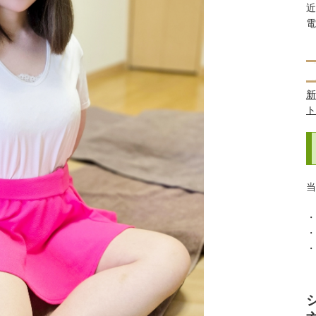
近
電
新
ト
当
・
・