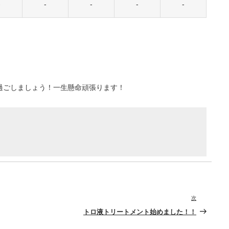
-
-
-
-
-
過ごしましょう！一生懸命頑張ります！
次
次
の
トロ液トリートメント始めました！！
投