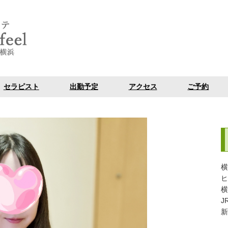
セラピスト
出勤予定
アクセス
ご予約
横
ヒ
​
J
​