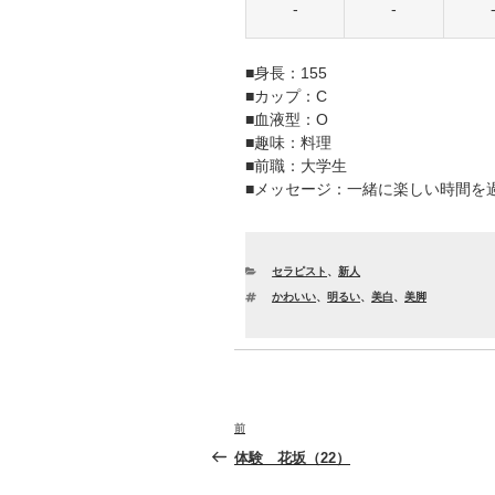
-
-
■身長：155
■カップ：C
■血液型：O
■趣味：料理
■前職：大学生
■メッセージ：一緒に楽しい時間を
カ
セラピスト
、
新人
テ
タ
かわいい
、
明るい
、
美白
、
美脚
ゴ
グ
リ
ー
投
前
前
稿
の
体験 花坂（22）
投
ナ